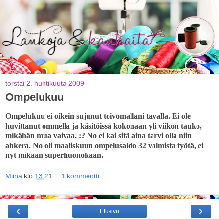
torstai 2. huhtikuuta 2009
Ompelukuu
Ompelukuu ei oikein sujunut toivomallani tavalla. Ei ole
huvittanut ommella ja käsitöissä kokonaan yli viikon tauko,
mikähän mua vaivaa. :? No ei kai sitä aina tarvi olla niin
ahkera. No oli maaliskuun ompelusaldo 32 valmista työtä, ei
nyt mikään superhuonokaan.
Miina
klo
13:21
1 kommentti:
‹
›
Etusivu